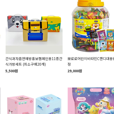
간식과자흡연예방홍보캠페인용11종간
뽀로로어린이비타민C캔디대용량
식가방세트 (최소구매20개)
정
5,500원
29,000원