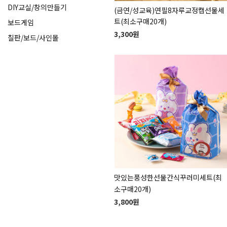
DIY교실/창의만들기
(금연/성교육)연필8자루교정캡선물세
트(최소구매20개)
보드게임
3,300원
칠판/보드/사인몰
맛있는풍성한선물간식꾸러미세트(최
소구매20개)
3,800원