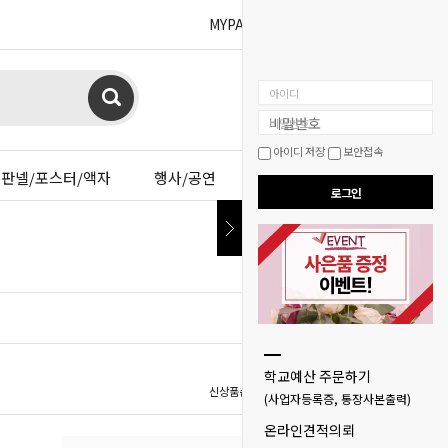
MYPAGE
BOARD
아이디
비밀번호
아이디 저장
보안접속
판넬/포스터/액자
행사/공연
이젤샵
로그인
HO
학교예산 주문하기
신상품순
인기상품순
낮은가격순
높은가
(사업자등록증, 통장사본출력)
온라인견적의뢰