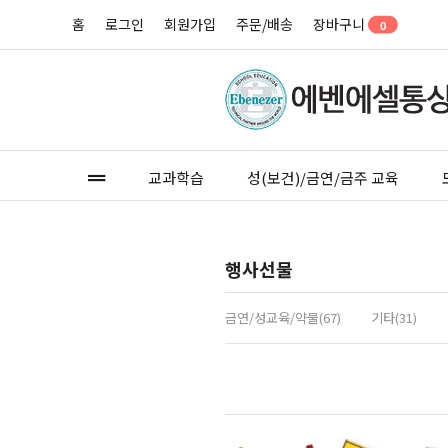
홈
로그인
회원가입
주문/배송
장바구니
0
교과학습
성(보건)/금연/금주 교육
행사선물
금연/성교육/약물(67)
기타(31)