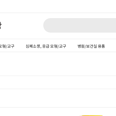
모형/교구
심폐소생, 응급 모형/교구
병원/보건실 용품