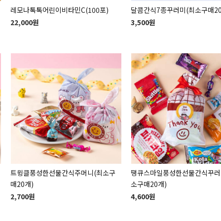
레모나톡톡어린이비타민C(100포)
달콤간식7종꾸러미(최소구매20
22,000원
3,500원
트윙클풍성한선물간식주머니(최소구
땡큐스마일풍성한선물간식꾸러
매20개)
소구매20개)
2,700원
4,600원