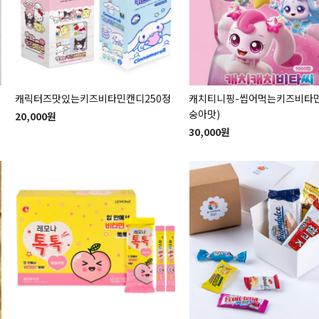
캐릭터즈맛있는키즈비타민캔디250정
캐치티니핑-씹어먹는키즈비타민
숭아맛)
20,000원
30,000원