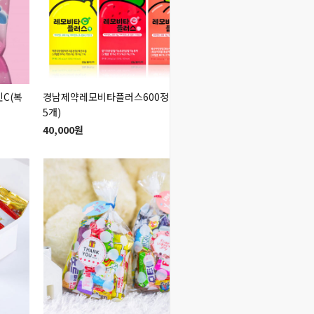
C(복
경남제약레모비타플러스600정(120정
친구사랑지우개(2종택1)
5개)
개)
40,000원
1,200원