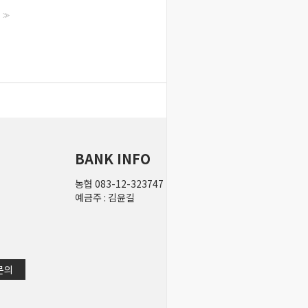
>>
BANK INFO
농협 083-12-323747
즐겨찾기
상품문의
상
예금주 : 김윤길
견적서
장바구니
배
 문의