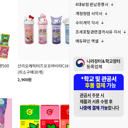
4대보험 완납증명서
개정청렴 서약서
수의계약 각서
조세포탈관련결격사유 각서
에듀파인 엑셀
500
산리오캐릭터즈꼬꼬마비타C(4종랜덤)
(최소구매30개)
(금연/성교육)구디백양
2,900원
(필요문구제작)(옵션)(
7,500원