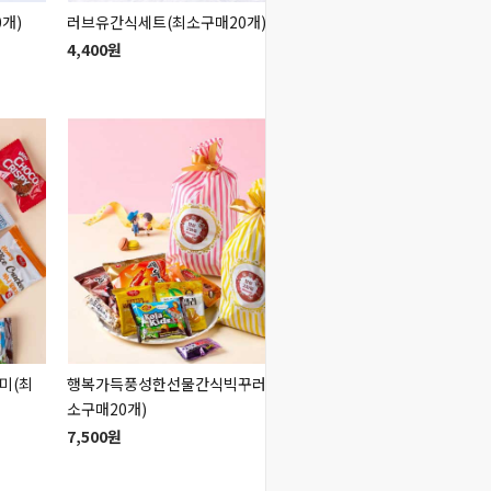
개)
러브유간식세트(최소구매20개)
달콤간식박스(최소구매2
4,400원
4,000원
미(최
행복가득풍성한선물간식빅꾸러미(최
행복가득풍성한선물간식
소구매20개)
구매20개)
7,500원
4,500원