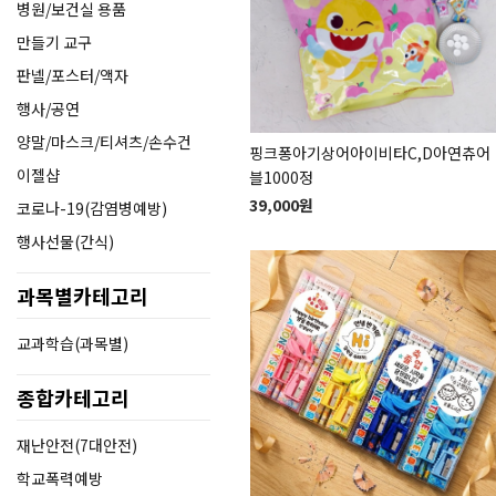
병원/보건실 용품
만들기 교구
판넬/포스터/액자
행사/공연
양말/마스크/티셔츠/손수건
핑크퐁아기상어아이비타C,D아연츄어
이젤샵
블1000정
39,000원
코로나-19(감염병예방)
행사선물(간식)
과목별카테고리
교과학습(과목별)
종합카테고리
재난안전(7대안전)
학교폭력예방