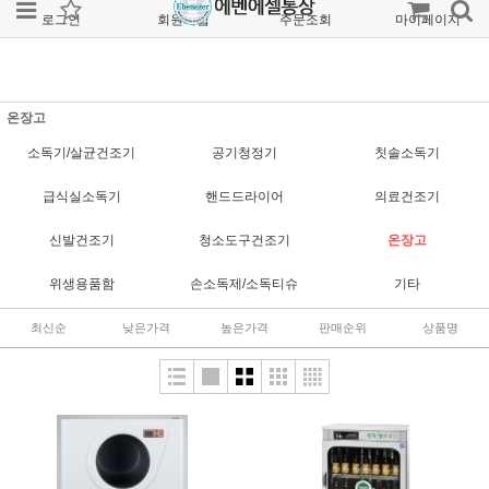
로그인
회원가입
주문조회
마이페이지
온장고
소독기/살균건조기
공기청정기
칫솔소독기
급식실소독기
핸드드라이어
의료건조기
신발건조기
청소도구건조기
온장고
위생용품함
손소독제/소독티슈
기타
최신순
낮은가격
높은가격
판매순위
상품명