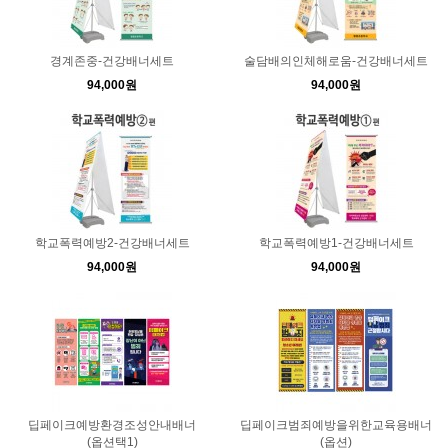
경계존중-건강배너세트
술담배의인체해로움-건강배너세트
94,000원
94,000원
학교폭력예방2-건강배너세트
학교폭력예방1-건강배너세트
94,000원
94,000원
딥페이크예방환경조성안내배너
딥페이크범죄예방을위한교육용배너
(옵션택1)
(옵션)