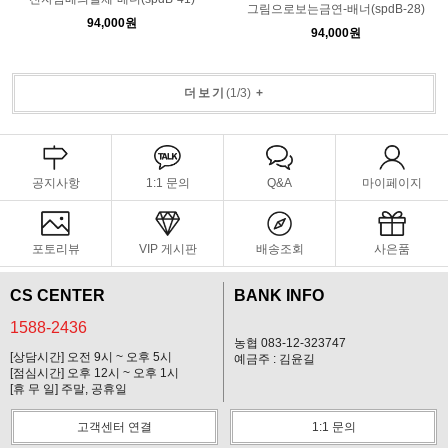
그림으로보는금연-배너(spdB-28)
94,000원
94,000원
더보기
(
1
/
3
)
+
공지사항
1:1 문의
Q&A
마이페이지
포토리뷰
VIP 게시판
배송조회
사은품
CS CENTER
BANK INFO
1588-2436
농협 083-12-323747
[상담시간] 오전 9시 ~ 오후 5시
예금주 : 김윤길
[점심시간] 오후 12시 ~ 오후 1시
[휴 무 일] 주말, 공휴일
고객센터 연결
1:1 문의