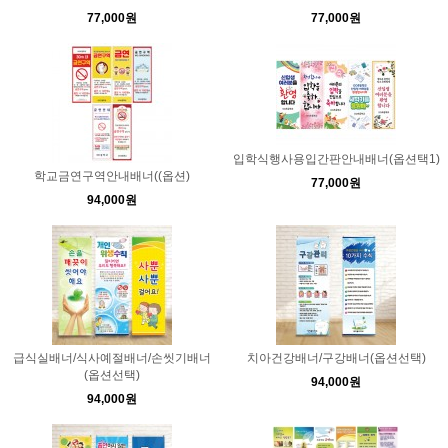
77,000원
77,000원
입학식행사용입간판안내배너(옵션택1)
학교금연구역안내배너((옵션)
77,000원
94,000원
급식실배너/식사예절배너/손씻기배너
치아건강배너/구강배너(옵션선택)
(옵션선택)
94,000원
94,000원