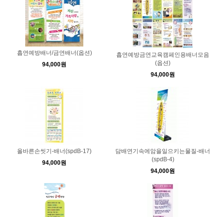
흡연예방배너/금연배너(옵션)
흡연예방금연교육캠페인용배너모음
(옵션)
94,000원
94,000원
올바른손씻기-배너(spdB-17)
담배연기속에암을일으키는물질-배너
(spdB-4)
94,000원
94,000원