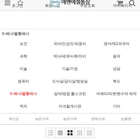
로그인
회원가입
주문조회
마이페이지
X-배너/물통배너
보건
국어/인성/도덕/윤리
영어/제2외국어
과학
역사/세계/사회/지리
음악
미술
기술/가정
상담
컴퓨터
도서실/급식실/방송실
복도
X-배너/물통배너
암막/방염 롤스크린
어깨띠/피켓/현수막 제작
액자
아크릴게시판
기타
최신순
낮은가격
높은가격
판매순위
상품명