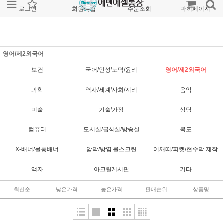
로그인
회원가입
주문조회
마이페이지
영어/제2외국어
보건
국어/인성/도덕/윤리
영어/제2외국어
과학
역사/세계/사회/지리
음악
미술
기술/가정
상담
컴퓨터
도서실/급식실/방송실
복도
X-배너/물통배너
암막/방염 롤스크린
어깨띠/피켓/현수막 제작
액자
아크릴게시판
기타
최신순
낮은가격
높은가격
판매순위
상품명