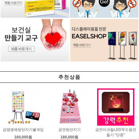
추천상품
감염병예방던지기볼게임
금연링던지기
금연아크릴LED무드등만
들기 "단종"
160,000원
180,000원