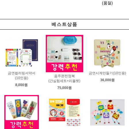
(품절)
베스트상품
금연컬러링서약서
금연시계만들기(10인용)
음주완전정복
(10인용)
36,000원
(간실험세트+리플렛)
8,000원
75,000원