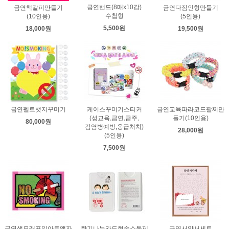
금연밴드(8매x10갑)
금연책갈피만들기
금연다짐인형만들기
수첩형
(10인용)
(5인용)
5,500원
18,000원
19,500원
금연펠트뱃지꾸미기
케이스꾸미기스티커
금연교육파라코드팔찌만
(성교육,금연,금주,
들기(10인용)
80,000원
감염병예방,응급처치)
28,000원
(5인용)
7,500원
금연색모래포일아트액자
향기나는카드형손소독제
금연서약서세트