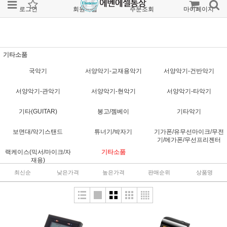
로그인
회원가입
주문조회
마이페이지
기타소품
국악기
서양악기-교재용악기
서양악기-건반악기
서양악기-관악기
서양악기-현악기
서양악기-타악기
기타(GUITAR)
봉고/젬베이
기타악기
보면대/악기스탠드
튜너기/박자기
기가폰/유무선마이크/무전
기/메가폰/무선프리젠터
랙케이스(믹서/마이크/자
기타소품
재용)
최신순
낮은가격
높은가격
판매순위
상품명