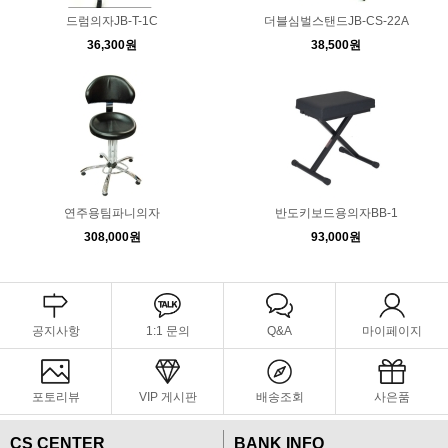
드럼의자JB-T-1C
더블심벌스탠드JB-CS-22A
36,300원
38,500원
연주용팀파니의자
반도키보드용의자BB-1
308,000원
93,000원
공지사항
1:1 문의
Q&A
마이페이지
포토리뷰
VIP 게시판
배송조회
사은품
CS CENTER
BANK INFO