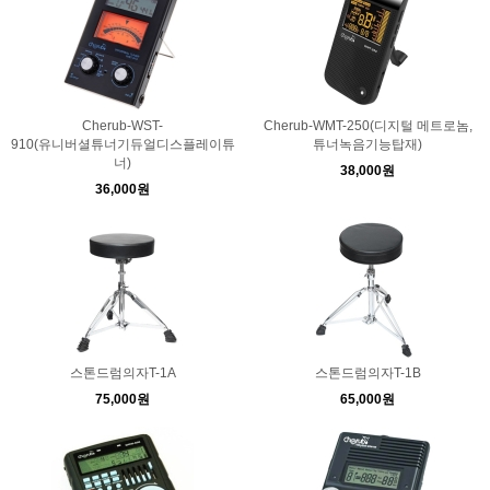
Cherub-WST-
Cherub-WMT-250(디지털 메트로놈,
910(유니버셜튜너기듀얼디스플레이튜
튜너녹음기능탑재)
너)
38,000원
36,000원
스톤드럼의자T-1A
스톤드럼의자T-1B
75,000원
65,000원